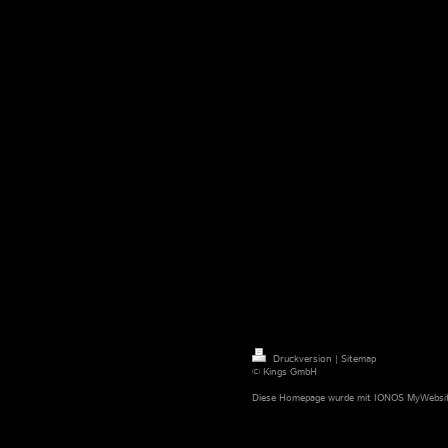
Druckversion
|
Sitemap
© Kings GmbH
Diese Homepage wurde mit
IONOS MyWebsi