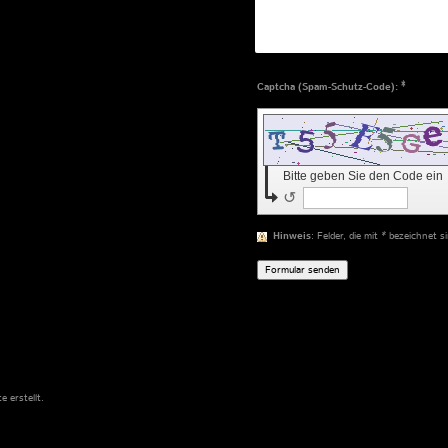
Captcha (Spam-Schutz-Code): *
Bitte geben Sie den Code ein
↺
Hinweis
: Felder, die mit
*
bezeichnet sin
te
erstellt.