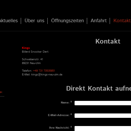
Aktuelles
Über uns
Öffnungszeiten
Anfahrt
Kontakt
Kontakt
Kings
Billard Snooker Dart
Schwabenstr. 41
89231 Neu-Ulm
Telefon:
+49 731 70535851
E-Mail: kings@kings-neu-ulm.de
Direkt Kontakt auf
ar
.
Name:
*
E-Mail-Adresse:
*
Ihre Nachricht:
*